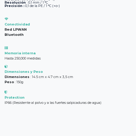
Resolución
: ​0,1 mm / 1 °C
Precisión : ​
0,1 de la PE / 1 °C (+o-)
Conectividad
Red LPWAN
Bluetooth
Memoria interna
Hasta 250,000 medidas
Dimensiones y Peso
Dimensiones
: 14.5 cm x 4.7 cm x 3,.5 cm
Peso
: 150g
Protection
IP66 (Resistente al polvo y a las fuertes salpicaduras de agua)