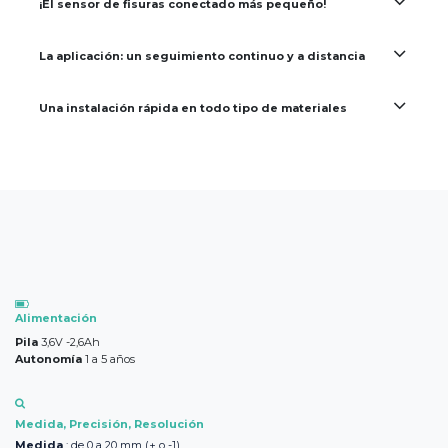
¡El sensor de fisuras conectado más pequeño!
La aplicación: un seguimiento continuo y a distancia
Una instalación rápida en todo tipo de materiales
Alimentación
Pila
3,6V -2,6Ah
Autonomía
1 a 5 años
Medida, Precisión, Resolución
Medida
: de 0 a 20 mm (+ o -1)