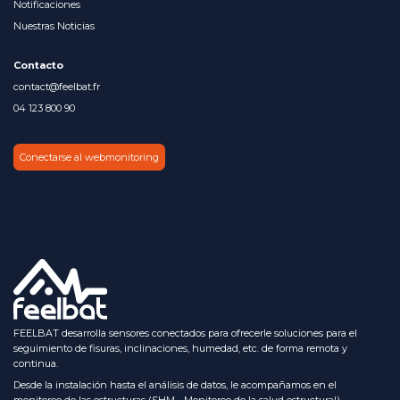
Notificaciones
Nuestras Noticias
Contacto
contact@feelbat.fr
04 123 800 90
Conectarse al webmonitoring
FEELBAT desarrolla sensores conectados para ofrecerle soluciones para el
seguimiento de fisuras, inclinaciones, humedad, etc. de forma remota y
continua.
Desde la instalación hasta el análisis de datos, le acompañamos en el