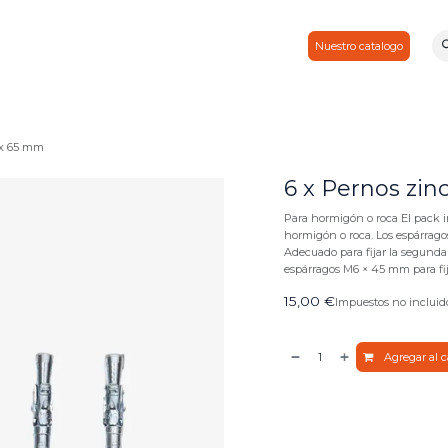
Consejos & noticias
Por cierto
Contactos
Socio
Nuestro catalogo
 x 65 mm
6 x Pernos zi
Para hormigón o roca El pack in
hormigón o roca. Los espárrago
Adecuado para fijar la segunda 
espárragos M6 × 45 mm para fija
15,00
€
Impuestos no incluid
Agregar al c