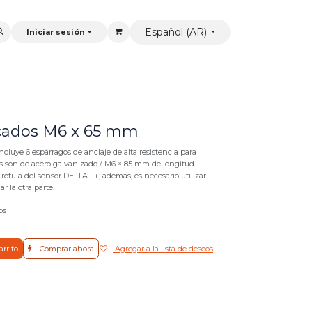
Español (AR)
Iniciar sesión
ncados M6 x 65 mm
cluye 6 espárragos de anclaje de alta resistencia para
s son de acero galvanizado / M6 × 85 mm de longitud.
rótula del sensor DELTA L+; además, es necesario utilizar
r la otra parte.
os
arrito
Comprar ahora
Agregar a la lista de deseos