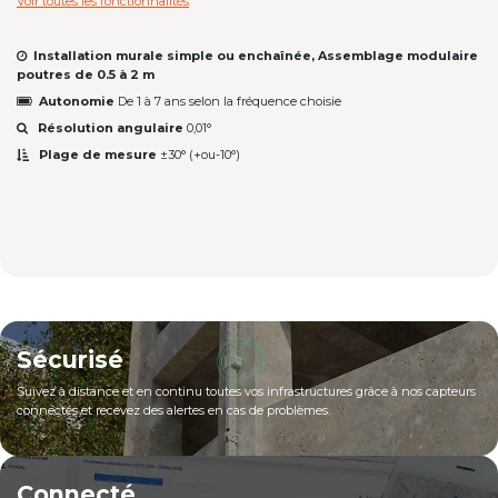
Voir toutes les fonctionnalités
​Installation murale simple ou enchaînée, Assemblage modulaire
poutres de 0.5 à 2 m
Autonomie
De 1 à 7 ans selon la fréquence choisie
Résolution angulaire
0,01°
Plage de mesure
±30° (+ou-10°)
Sécurisé
Suivez à distance et​ en continu toutes vos infrastructures grâce à nos capteurs
connectés et recevez des alertes en cas de problèmes.
Connecté