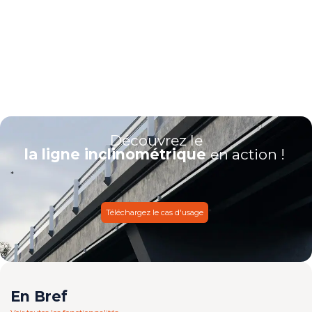
Découvrez le
la ligne inclinométrique
en action !
*
*
Téléchargez le cas d'usage
En Bref