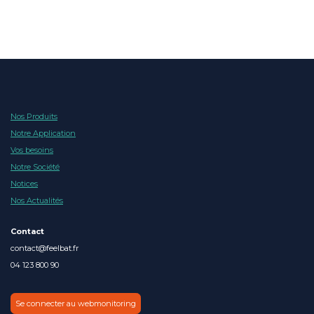
Nos Produits
Notre Application
Vos besoins
Notre Société
Notices
Nos Actualités
Contact
contact@feelbat.fr
04 123 800 90
Se connecter au webmonitoring