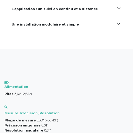
L’application : un suivi en continu et à distance
Une installation modulaire et simple
​Alimentation
Piles
3,6V -2,6Ah
Mesure, Précision, Résolution
Plage de mesure
±30° (+ou-10°)
Précision angulaire
0,01°
Résolution angulaire
0,01°