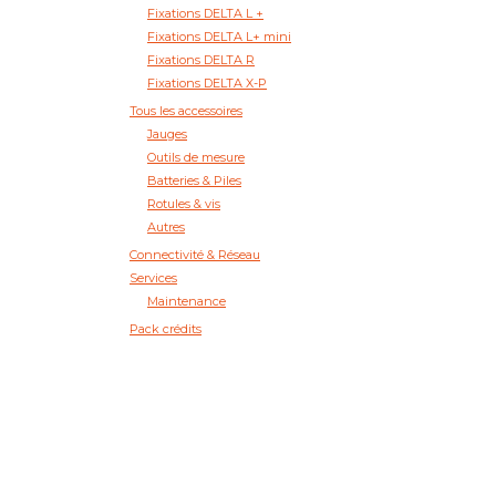
Fixations DELTA L +
Fixations DELTA L+ mini
Fixations DELTA R
Fixations DELTA X-P
Tous les accessoires
Jauges
Outils de mesure
Batteries & Piles
Rotules & vis
Autres
Connectivité & Réseau
Services
Maintenance
Pack crédits