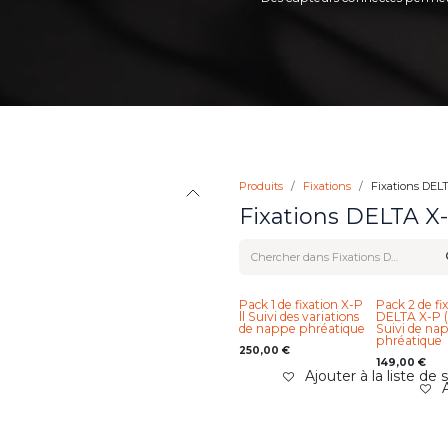
Produits
Fixations
Fixations DEL
Fixations DELTA X
Pack 1 de fixation X-P
Pack 2 de fi
ll Suivi des variations
DELTA X-P (c
de nappe phréatique
Suivi de na
phréatique
250,00
€
149,00
€
Ajouter à la liste de 
A