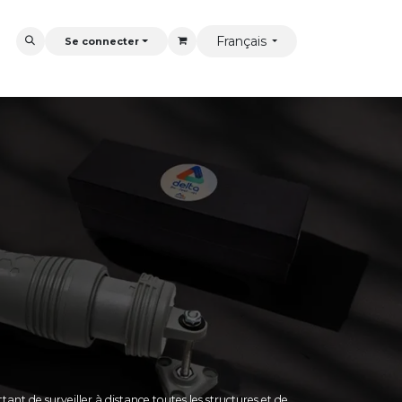
Français
Se connecter
nt de surveiller à distance toutes les structures et de