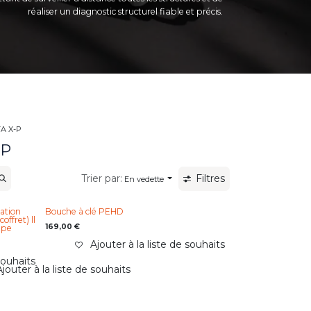
réaliser un diagnostic structurel fiable et précis.
TA X-P
-P
Trier par:
Filtres
En vedette
xation
Bouche à clé PEHD
offret) ll
169,00
€
ppe
Ajouter à la liste de souhaits
souhaits
jouter à la liste de souhaits