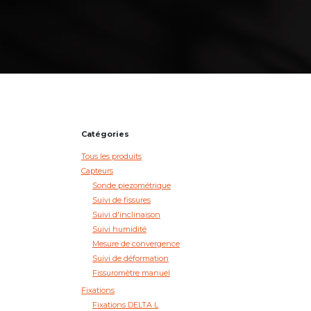
Catégories
Tous les produits
Capteurs
Sonde piezométrique
Suivi de fissures
Suivi d'inclinaison
Suivi humidité
Mesure de convergence
Suivi de déformation
Fissuromètre manuel
Fixations
Fixations DELTA L