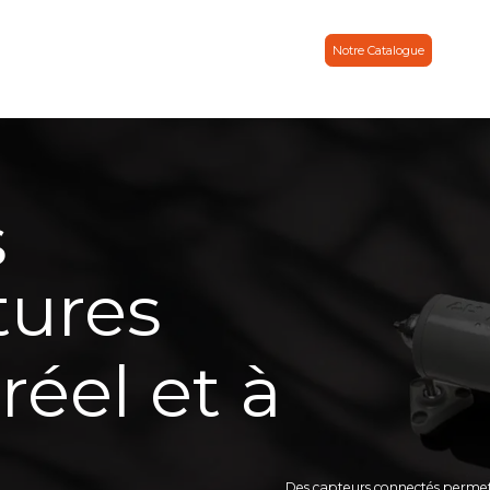
otices & Actus
À propos
Contacts
Partenaire
Notre Catalogue
s
tures
réel et à
Des capteurs connectés permetta