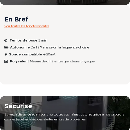
En Bref
Voir toutes les fonctionnalités
Temps de pose
5 min
Autonomie
De 1 à 7 ans selon la fréquence choisie
Sonde compatible
4-20mA
Polyvalent
Mesure de différentes grandeurs physique
Sécurisé
Suivez à distance et​ en continu toutes vos infrastructures grâce à nos capteurs
connectés et recevez des alertes en cas de problèmes.