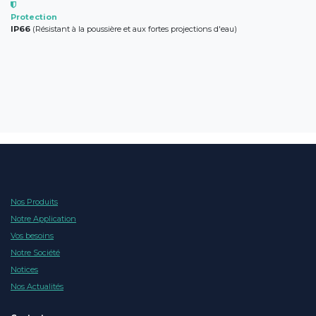
Protection
IP66
(Résistant à la poussière et aux fortes projections d'eau)
Nos Produits
Notre Application
Vos besoins
Notre Société
Notices
Nos Actualités