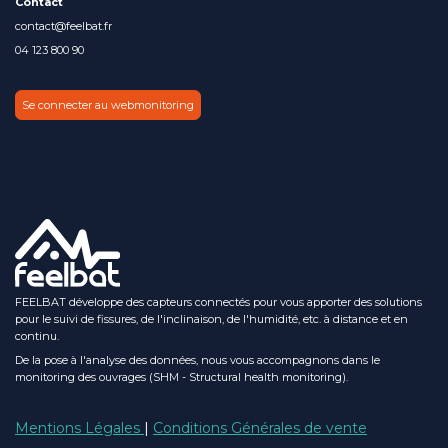
Contact
contact@feelbat.fr
04 123 800 90
Se connecter au webmonitoring
FEELBAT développe des capteurs connectés pour vous apporter des solutions
pour le suivi de fissures, de l'inclinaison, de l'humidité, etc. à distance et en
continu.
De la pose à l'analyse des données, nous vous accompagnons dans le
monitoring des ouvrages (SHM - Structural health monitoring).
Mentions Légales
|
Conditions Générales de vente