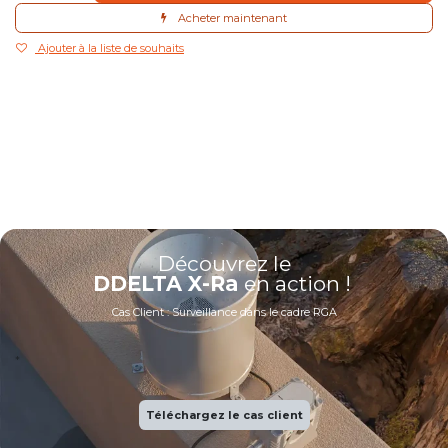
Acheter maintenant
Ajouter à la liste de souhaits
Découvrez le
DDELTA X-Ra
en action !
Cas Client : Surveillance dans le cadre RGA
*
Téléchargez le cas client