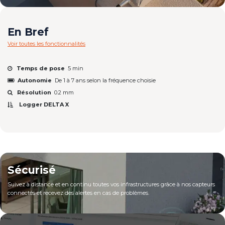
En Bref
Voir toutes les fonctionnalités
Temps de pose
5 min
Autonomie
De 1 à 7 ans selon la fréquence choisie
Résolution
0.2 mm
Logger DELTA X
Sécurisé
Suivez à distance et​ en continu toutes vos infrastructures grâce à nos capteurs
connectés et recevez des alertes en cas de problèmes.