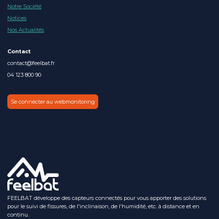
Notre Société
Notices
Nos Actualités
Contact
contact@feelbat.fr
04 123 800 90
Se connecter au webmonitoring
FEELBAT développe des capteurs connectés pour vous apporter des solutions
pour le suivi de fissures, de l'inclinaison, de l'humidité, etc. à distance et en
continu.