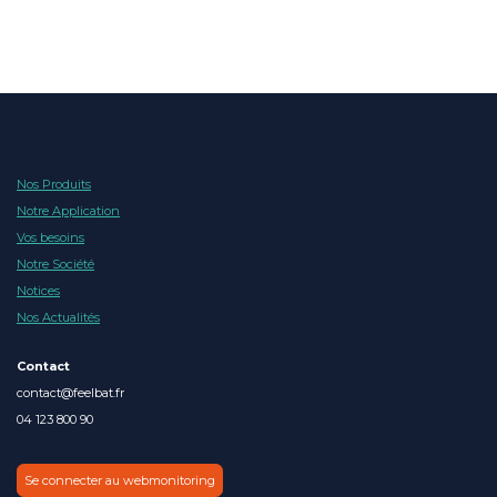
Nos Produits
Notre Application
Vos besoins
Notre Société
Notices
Nos Actualités
Contact
contact@feelbat.fr
04 123 800 90
Se connecter au webmonitoring