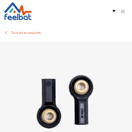
Se rendre au contenu
Tous les accessoires