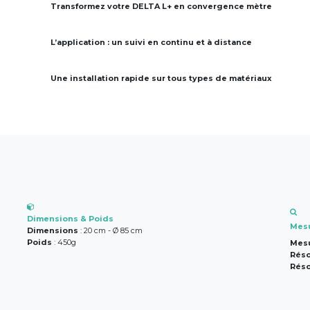
Transformez votre DELTA L+ en convergence mètre
L’application : un suivi en continu et à distance
Une installation rapide sur tous types de matériaux
Dimensions & Poids
Mesu
Dimensions
: 20 cm - Ø 85 cm
Poids
: 450g
Mesu
Réso
Réso