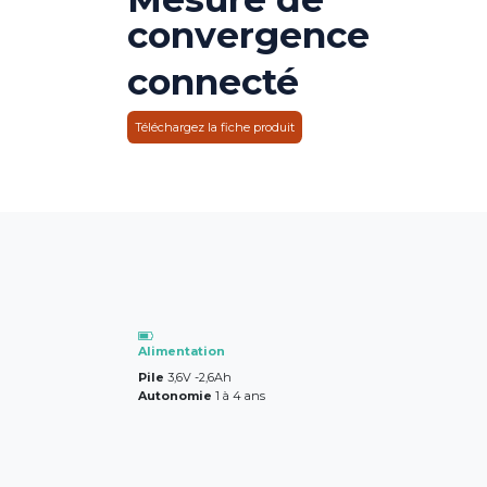
convergence
connecté
Téléchargez la fiche produit
​Alimentation
Pile
3,6V -2,6Ah
Autonomie
1 à 4 ans