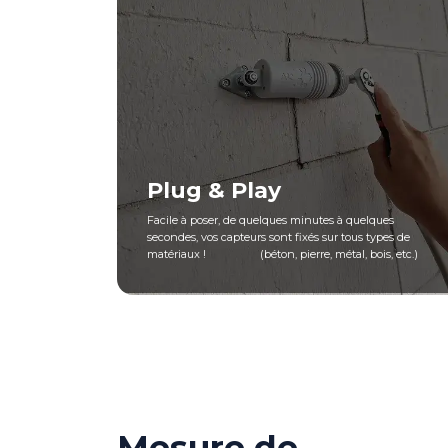
Plug & Play
Facile à poser, de quelques minutes à quelques
secondes, vos capteurs sont fixés sur tous types de
matériaux ! (béton, pierre, métal, bois, etc.)
Mesure de