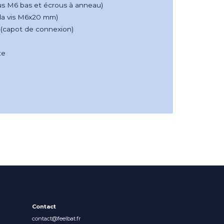
us M6 bas et écrous à anneau)
 la vis M6x20 mm)
 (capot de connexion)
m
e​
Contact
contact@feelbat.fr