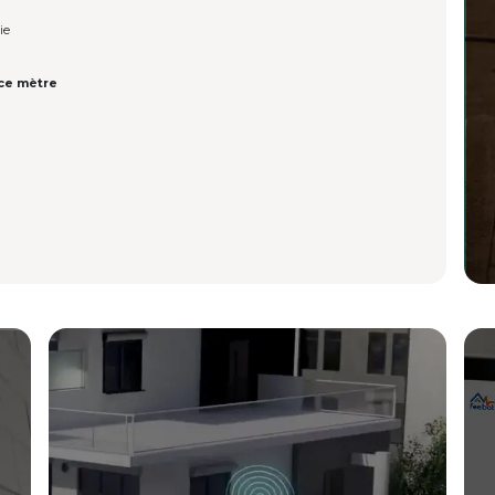
ie
ce mètre