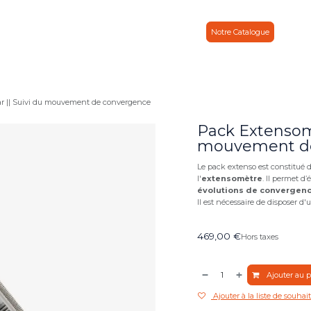
otices & Actus
À propos
Contacts
Partenaire
Notre Catalogue
r || Suivi du mouvement de convergence
Pack Extensomè
mouvement de
Le pack extenso est constitué 
l'
extensomètre
. Il permet d’
évolutions de convergen
Il est nécessaire de disposer d
469,00
€
Hors taxes
Ajouter au p
Ajouter à la liste de souhai