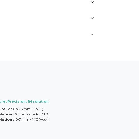
re, Précision, Résolution
re :
de 0 à 25 mm (+ ou -)
lution :
0.1 mm de la PE / 1 °C
lution :
0,01 mm - 1 °C (+ou-)