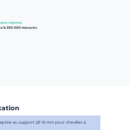
ire interne
u'à 250 000 mesures
xation
ptée au support (Ø 16 mm pour chevilles à