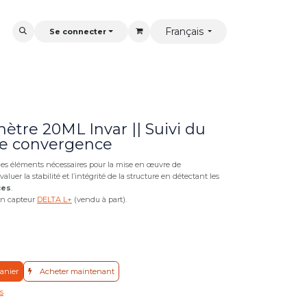
Français
Se connecter
tre 20ML Invar || Suivi du
 convergence
des éléments nécessaires pour la mise en œuvre de
évaluer la stabilité et l’intégrité de la structure en détectant les
ces
.
'un capteur
DELTA L+
(vendu à part).
anier
Acheter maintenant
ts