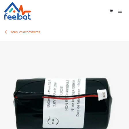
Se rendre au contenu
Tous les accessoires