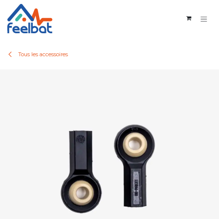
Se rendre au contenu
Tous les accessoires