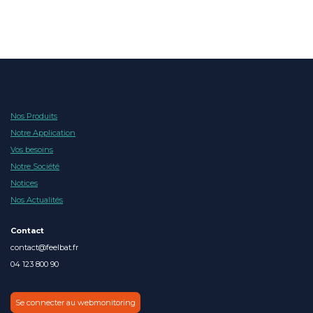
Nos Produits
Notre Application
Vos besoins
Notre Société
Notices
Nos Actualités
Contact
contact@feelbat.fr
04 123 800 90
Se connecter au webmonitoring