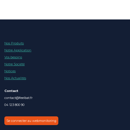
Nos Produits
Notre Application
Vos besoins
Notre Société
Notices
Nos Actualités
Contact
contact@feelbat.fr
04 123 800 90
Se connecter au webmonitoring