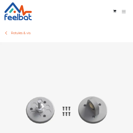
Se rendre au contenu
Rotules & vis