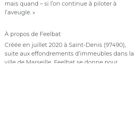
mais quand – si l’on continue à piloter à
l’aveugle. »
À propos de Feelbat
Créée en juillet 2020 à Saint-Denis (97490),
suite aux effondrements d’immeubles dans la
ville de Marseille, Feelbat se donne pour
mission de démocratiser la surveillance des
ouvrages grâce à des solutions plug & play
innovantes. Via des capteurs connectés, une
application mobile et une plateforme web,
Feelbat offre aux professionnels la possibilité
de surveiller facilement des données
essentielles telles que les fissures, les
mouvements d’inclinaison et l’humidité de