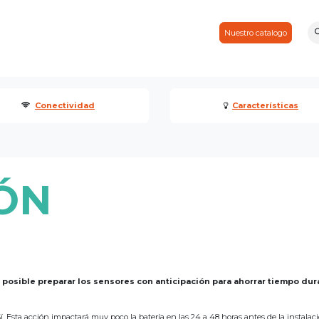
Consejos & noticias
Por cierto
Contactos
Socio
Nuestro catalogo
Conectividad
Características
ÓN
 posible preparar los sensores con anticipación para ahorrar tiempo dura
í. Esta acción impactará muy poco la batería en las 24 a 48 horas antes de la instalaci