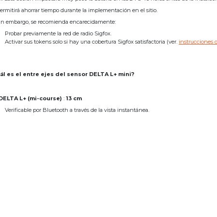
ermitirá ahorrar tiempo durante la implementación en el sitio.
Sin embargo, se recomienda encarecidamente:
Probar previamente la red de radio Sigfox.
Activar sus tokens solo si hay una cobertura Sigfox satisfactoria (ver.
instrucciones d
ál es el entre ejes del sensor DELTA L+ mini?
DELTA L+ (mi-course)
:
13 cm
Verificable por Bluetooth a través de la vista instantánea.