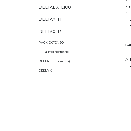
Le p
DELTAL
.
X
_
L100
⚠️ 
_
DELTAX
H
_
DELTAX
P
PACK EXTENSO
¿Cu
Línea inclinométrica
👉
DELTA L (mecánico)
DELTA X