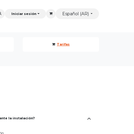
Español (AR)
Iniciar sesión
Tarifas
nte la instalación?
ón.