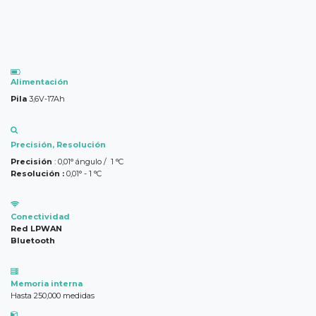
Alimentación
Pila
3,6V-17Ah
Precisión, Resolución
Precisión
: ​0,01° ángulo / 1 °C
Resolución :
0,01° - 1 °C
Conectividad
Red LPWAN
Bluetooth
Memoria interna
Hasta 250,000 medidas