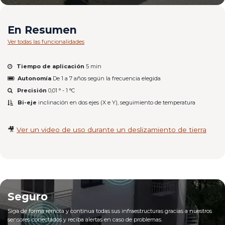
En Resumen
Ver todas las funcionalidades
Tiempo de aplicación
5 min
Autonomía
De 1 a 7 años según la frecuencia elegida
Precisión
0,01 ° - 1 °C
Bi-eje
inclinación en dos ejes (X e Y), seguimiento de temperatura
🎥
Ver un video de uso durante un deslizamiento de tierra
Seguro
Siga de forma remota y continua todas sus infraestructuras gracias a nuestros
sensores conectados y reciba alertas en caso de problemas.