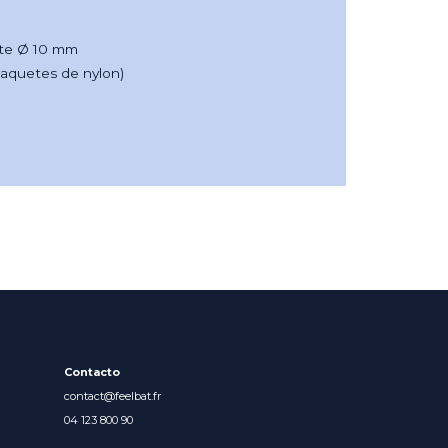
rte Ø 10 mm
 taquetes de nylon)
Contacto
contact@feelbat.fr
04 123 800 90