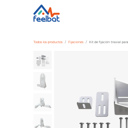
Ir al contenido
Nuestras soluciones
Su sector
Todos los productos
Fijaciones
Kit de fijación triaxial p