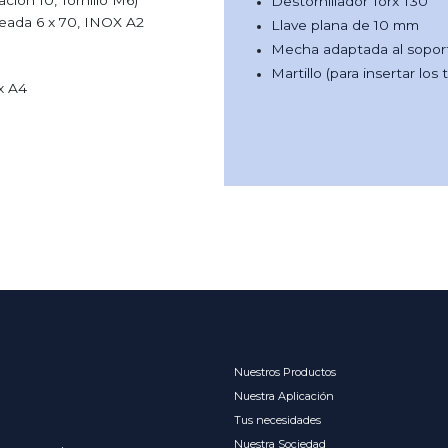
ación 10, Tornillo M6)
Destornillador Torx T30
deada 6 x 70, INOX A2
Llave plana de 10 mm
Mecha adaptada al sopo
Martillo (para insertar los
x A4
Nuestros Productos
Nuestra Aplicación
Tus necesidades
Nuestra Sociedad