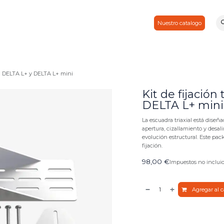
Consejos & noticias
Por cierto
Contactos
Socio
Nuestro catalogo
ara DELTA L+ y DELTA L+ mini
Kit de fijación
DELTA L+ mini
La escuadra triaxial está diseñ
apertura, cizallamiento y desal
evolución estructural. Este pac
fijación.
98,00
€
Impuestos no inclui
Agregar al c