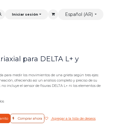
Español (AR)
Iniciar sesión
 triaxial para DELTA L+ y
ada para medir los movimientos de una grieta según tres ejes:
ineación, ofreciendo así un análisis completo y preciso de su
k no incluye el sensor de fisuras DELTA L+ ni los elementos de
dos
arrito
Comprar ahora
Agregar a la lista de deseos