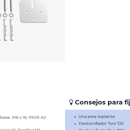
Consejos para fi
Una pera soplante
n base, M6 x 16, INOX A2
Destornillador Torx T25