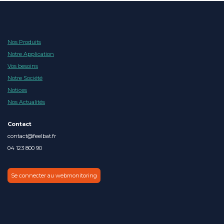
Nos Produits
Notre Application
Vos besoins
Notre Société
Notices
Nos Actualités
Contact
contact@feelbat.fr
04 123 800 90
Se connecter au webmonitoring