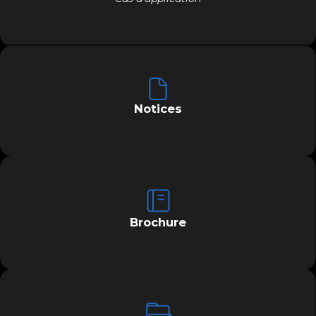
r't
Notices
r't
Brochure
r't