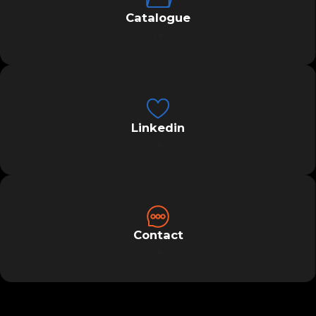
Catalogue
r't
Linkedin
r't
Contact
r't