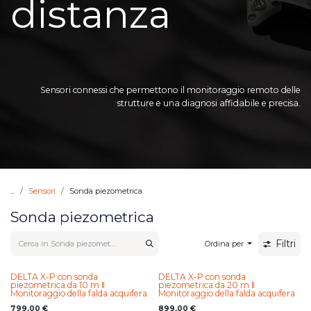
distanza
Sensori connessi che permettono il monitoraggio remoto delle
strutture e una diagnosi affidabile e precisa.
...
Sensori
Sonda piezometrica
Sonda piezometrica
Filtri
Ordina per
DELTA X-P con sonda
DELTA X-P con sonda
piezometrica da 10 m ‖
piezometrica da 20 m ‖
Monitoraggio della falda acquifera
Monitoraggio della falda acquifera
799,00
€
899,00
€