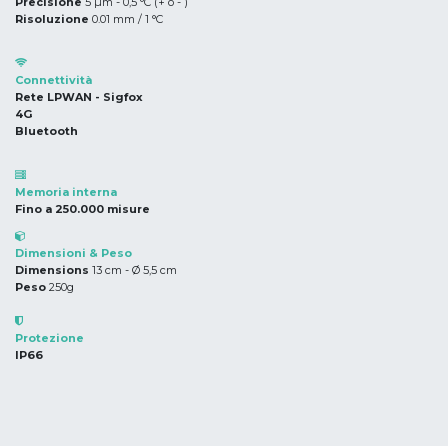
Precisione
​5 µm - 0,5 °C (+ o - )
Risoluzione
0.01 mm / 1 °C
Connettività
Rete LPWAN - Sigfox
4G
Bluetooth
Memoria interna
Fino a 250.000 misure
Dimensioni & Peso
Dimensions
13 cm - Ø 5,5 cm
Peso
250g
Protezione
IP66