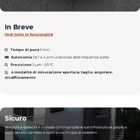
In Breve
Vedi tutte le funzionalità
Tempo di posa
5 min
Autonomia
Da 1 a 4 anni a seconda della frequenza scelta
Precisione
5 µm - 0,5 °C
4 modalità di misurazione apertura, taglio, angolare,
disaffioramento
Sicuro
Monitora a distanza e in modo continuo tutte le tue infrastrutture grazie ai
nostri sensori connessi e ricevi avvisi in caso di problemi.