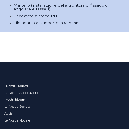
Martello (installazione della giuntura di fissaggio
angolare e tasselli)
Cacciavite a croce PH1
Filo adatto al supporto in Ø 5 mm
I Nostri Prodotti
La Nostra Applicazione
I vostri bisogni
La Nostra Società
Avvisi
Le Nostre Notizie