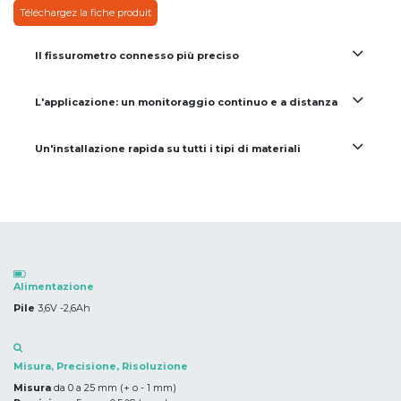
Téléchargez la fiche produit
Il fissurometro connesso più preciso
L'applicazione: un monitoraggio continuo e a distanza
Un'installazione rapida su tutti i tipi di materiali
Alimentazione
Pile
3,6V -2,6Ah
Misura, Precisione, Risoluzione
Misura
da 0 a 25 mm (+ o - 1 mm)