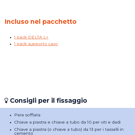
Incluso nel pacchetto
1 pack DELTA L+
1 pack supporto cavo
Consigli per il fissaggio
Pera soffiata
Chiave a piastra e chiave a tubo da 10 per viti e dadi​
Chiave a piastra (o chiave a tubo) da 13 per i tasselli in
cemento