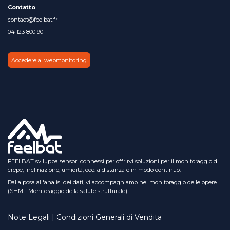
Contatto
contact@feelbat.fr
04 123 800 90
Accedere al webmonitoring
FEELBAT sviluppa sensori connessi per offrirvi soluzioni per il monitoraggio di
crepe, inclinazione, umidità, ecc. a distanza e in modo continuo.
Dalla posa all'analisi dei dati, vi accompagniamo nel monitoraggio delle opere
(SHM - Monitoraggio della salute strutturale).
Note Legali | Condizioni Generali di Vendita