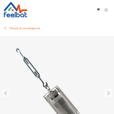
Passa al contenuto
Misura di convergenza