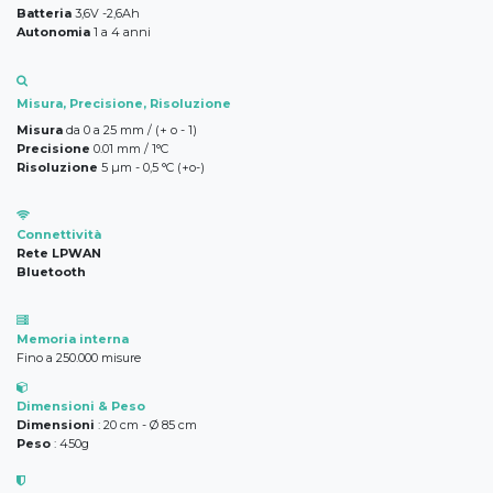
Batteria
3,6V -2,6Ah
Autonomia
1 a 4 anni
Misura, Precisione, Risoluzione
Misura
da 0 a 25 mm / (+ o - 1)
Precisione
0.01 mm / 1°C
Risoluzione
​5 µm - 0,5 °C (+o-)
Connettività
Rete LPWAN
Bluetooth
Memoria interna
Fino a 250.000 misure
Dimensioni & Peso
Dimensioni
: 20 cm - Ø 85 cm
Peso
: 450g