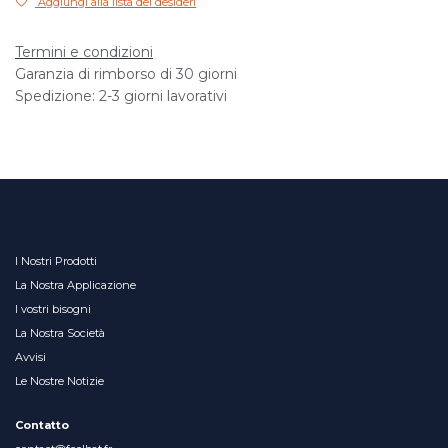
Aggiungi alla lista dei desideri
Termini e condizioni
Garanzia di rimborso di 30 giorni
Spedizione: 2-3 giorni lavorativi
I Nostri Prodotti
La Nostra Applicazione
I vostri bisogni
La Nostra Società
Avvisi
Le Nostre Notizie
Contatto