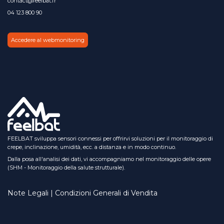
contact@feelbat.fr
04 123 800 90
Accedere al webmonitoring
FEELBAT sviluppa sensori connessi per offrirvi soluzioni per il monitoraggio di
crepe, inclinazione, umidità, ecc. a distanza e in modo continuo.
Dalla posa all'analisi dei dati, vi accompagniamo nel monitoraggio delle opere
(SHM - Monitoraggio della salute strutturale).
Note Legali | Condizioni Generali di Vendita