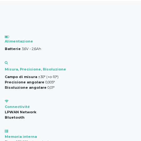
Alimentazione
Batterie
3,6V - 2,6Ah
Misura, Precisione, Risoluzione
Campo di misura
±30° (+o-10°)
Precisione angolare
0,005°
Risoluzione angolare
0,01°
Connectivité
LPWAN Network
Bluetooth
Memoria interna