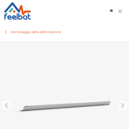
Passa al contenuto
Monitoraggio della deformazione