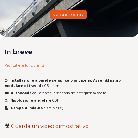
*
Scarica il caso d'uso
In breve
Vedi tutte le funzionalità
Installazione a parete semplice o in catena, Assemblaggio
modulare di travi da
0.5 a 4 m
Autonomia
da 1 a 7 anni a seconda della frequenza scelta
Risoluzione angolare
0,01°
Campo di misura
±30° (o ±10°)
🎥
Guarda un video dimostrativo