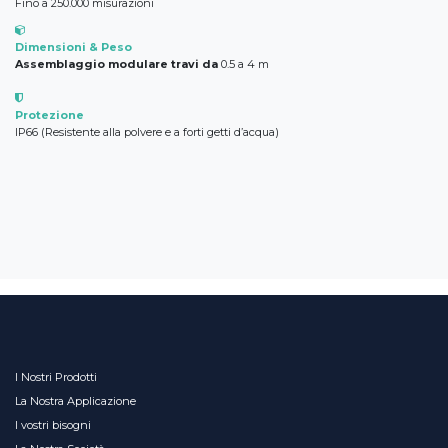
Fino a 250.000 misurazioni​
Dimensioni & Peso
Assemblaggio modulare travi da ​
0.5 a 4 m
Protezione
IP66 (Resistente alla polvere e a forti getti d’acqua)
I Nostri Prodotti
La Nostra Applicazione
I vostri bisogni