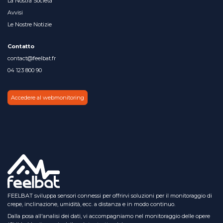
La Nostra Società
Avvisi
Le Nostre Notizie
Contatto
contact@feelbat.fr
04 123 800 90
Accedere al webmonitoring
FEELBAT sviluppa sensori connessi per offrirvi soluzioni per il monitoraggio di
crepe, inclinazione, umidità, ecc. a distanza e in modo continuo.
Dalla posa all'analisi dei dati, vi accompagniamo nel monitoraggio delle opere