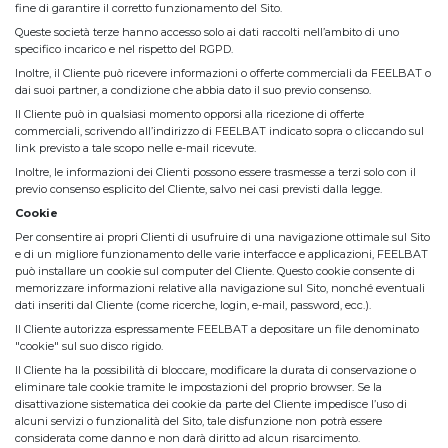
fine di garantire il corretto funzionamento del Sito.
Queste società terze hanno accesso solo ai dati raccolti nell’ambito di uno
specifico incarico e nel rispetto del RGPD.
Inoltre, il Cliente può ricevere informazioni o offerte commerciali da FEELBAT o
dai suoi partner, a condizione che abbia dato il suo previo consenso.
Il Cliente può in qualsiasi momento opporsi alla ricezione di offerte
commerciali, scrivendo all’indirizzo di FEELBAT indicato sopra o cliccando sul
link previsto a tale scopo nelle e-mail ricevute.
Inoltre, le informazioni dei Clienti possono essere trasmesse a terzi solo con il
previo consenso esplicito del Cliente, salvo nei casi previsti dalla legge.
Cookie
Per consentire ai propri Clienti di usufruire di una navigazione ottimale sul Sito
e di un migliore funzionamento delle varie interfacce e applicazioni, FEELBAT
può installare un cookie sul computer del Cliente. Questo cookie consente di
memorizzare informazioni relative alla navigazione sul Sito, nonché eventuali
dati inseriti dal Cliente (come ricerche, login, e-mail, password, ecc.).
Il Cliente autorizza espressamente FEELBAT a depositare un file denominato
"cookie" sul suo disco rigido.
Il Cliente ha la possibilità di bloccare, modificare la durata di conservazione o
eliminare tale cookie tramite le impostazioni del proprio browser. Se la
disattivazione sistematica dei cookie da parte del Cliente impedisce l’uso di
alcuni servizi o funzionalità del Sito, tale disfunzione non potrà essere
considerata come danno e non darà diritto ad alcun risarcimento.