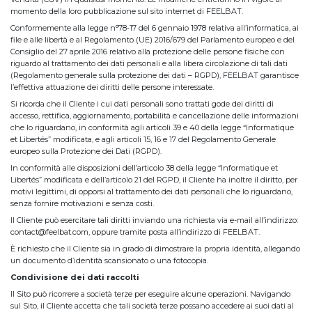
momento della loro pubblicazione sul sito internet di FEELBAT.
Conformemente alla legge n°78-17 del 6 gennaio 1978 relativa all’informatica, ai
file e alle libertà e al Regolamento (UE) 2016/679 del Parlamento europeo e del
Consiglio del 27 aprile 2016 relativo alla protezione delle persone fisiche con
riguardo al trattamento dei dati personali e alla libera circolazione di tali dati
(Regolamento generale sulla protezione dei dati – RGPD), FEELBAT garantisce
l’effettiva attuazione dei diritti delle persone interessate.
Si ricorda che il Cliente i cui dati personali sono trattati gode dei diritti di
accesso, rettifica, aggiornamento, portabilità e cancellazione delle informazioni
che lo riguardano, in conformità agli articoli 39 e 40 della legge “Informatique
et Libertés” modificata, e agli articoli 15, 16 e 17 del Regolamento Generale
europeo sulla Protezione dei Dati (RGPD).
In conformità alle disposizioni dell’articolo 38 della legge “Informatique et
Libertés” modificata e dell’articolo 21 del RGPD, il Cliente ha inoltre il diritto, per
motivi legittimi, di opporsi al trattamento dei dati personali che lo riguardano,
senza fornire motivazioni e senza costi.
Il Cliente può esercitare tali diritti inviando una richiesta via e-mail all’indirizzo:
contact@feelbat.com, oppure tramite posta all’indirizzo di FEELBAT.
È richiesto che il Cliente sia in grado di dimostrare la propria identità, allegando
un documento d’identità scansionato o una fotocopia.
Condivisione dei dati raccolti
Il Sito può ricorrere a società terze per eseguire alcune operazioni. Navigando
sul Sito, il Cliente accetta che tali società terze possano accedere ai suoi dati al