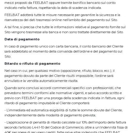
mezzi proposti da FEELBAT oppure tramite bonifico bancario sul conto
indicato nella fattura, rispettando la data di scadenza indicata.
FEELBAT adotterà tutte le misure necessarie per garantire la sicurezza e la
riservatezza dei dati trasmessi online nell’ambito del pagamento sul Sito.
A tal fine, si precisa che tutte le informazioni relative al pagamento fornite sul
Sito vengono trasmesse alla banca e non sono trattate direttamente dal Sito.
Data di pagamento
In caso di pagamento unico con carta bancaria, il conto bancario del Cliente
sarà addebitato al momento della convalida dell’ordine e del pagamento sul
Sito.
Ritardo o rifiuto di pagamento
Nel caso in cui, per qualsiasi motivo (opposizione, rifiuto, blocco, ecc.), il
pagamento dovuto da parte del Cliente risulti impossibile, l’ordine sarà
annullato e la vendita automaticamente risolta.
Quando sono conclusi accordi commerciali specifici con professionisti, che
prevedono termini conformi alle normative vigenti, e salvo accordo scritto e
previo con FEELBAT per una proroga della scadenza indicata in fattura, ogni
ritardo di pagamento imputabile al Cliente comporterà:
- L’immediata ed automatica esigibilità di tutte le somme dovute dal Cliente,
indipendentemente dalla modalità di pagamento prevista;
- L’applicazione di penalità di ritardo calcolate sul 10% dell’importo della fattura
secondo l’articolo L441-10 del Codice di Commercio, oltre a un’indennità fissa di
40€ per spese di recupero crediti, fatte salve altre indennità che FEELBAT