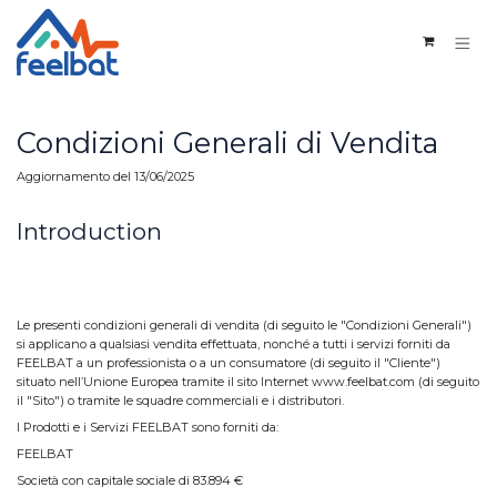
Passa al contenuto
Condizioni Generali di Vendita
Aggiornamento del 13/06/2025
Introduction
Le presenti condizioni generali di vendita (di seguito le "Condizioni Generali")
si applicano a qualsiasi vendita effettuata, nonché a tutti i servizi forniti da
FEELBAT a un professionista o a un consumatore (di seguito il "Cliente")
situato nell’Unione Europea tramite il sito Internet www.feelbat.com (di seguito
il "Sito") o tramite le squadre commerciali e i distributori.
I Prodotti e i Servizi FEELBAT sono forniti da:
FEELBAT
Società con capitale sociale di 83.894 €