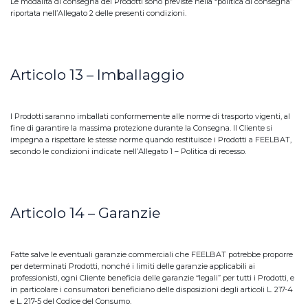
Le modalità di consegna dei Prodotti sono previste nella “politica di consegna”
riportata nell’Allegato 2 delle presenti condizioni.
Articolo 13 – Imballaggio
I Prodotti saranno imballati conformemente alle norme di trasporto vigenti, al
fine di garantire la massima protezione durante la Consegna. Il Cliente si
impegna a rispettare le stesse norme quando restituisce i Prodotti a FEELBAT,
secondo le condizioni indicate nell’Allegato 1 – Politica di recesso.
Articolo 14 – Garanzie
Fatte salve le eventuali garanzie commerciali che FEELBAT potrebbe proporre
per determinati Prodotti, nonché i limiti delle garanzie applicabili ai
professionisti, ogni Cliente beneficia delle garanzie “legali” per tutti i Prodotti, e
in particolare i consumatori beneficiano delle disposizioni degli articoli L. 217-4
e L. 217-5 del Codice del Consumo.