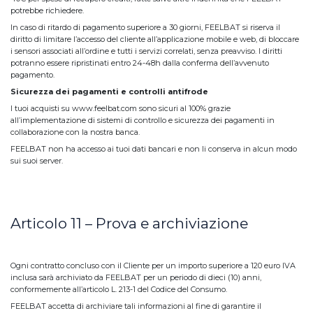
potrebbe richiedere.
In caso di ritardo di pagamento superiore a 30 giorni, FEELBAT si riserva il
diritto di limitare l’accesso del cliente all’applicazione mobile e web, di bloccare
i sensori associati all’ordine e tutti i servizi correlati, senza preavviso. I diritti
potranno essere ripristinati entro 24-48h dalla conferma dell’avvenuto
pagamento.
Sicurezza dei pagamenti e controlli antifrode
I tuoi acquisti su www.feelbat.com sono sicuri al 100% grazie
all’implementazione di sistemi di controllo e sicurezza dei pagamenti in
collaborazione con la nostra banca.
FEELBAT non ha accesso ai tuoi dati bancari e non li conserva in alcun modo
sui suoi server.
Articolo 11 – Prova e archiviazione
Ogni contratto concluso con il Cliente per un importo superiore a 120 euro IVA
inclusa sarà archiviato da FEELBAT per un periodo di dieci (10) anni,
conformemente all’articolo L. 213-1 del Codice del Consumo.
FEELBAT accetta di archiviare tali informazioni al fine di garantire il