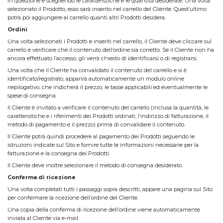
in questione e scegliendo le caratteristiche e le quantità desiderate. Una volta
selezionato il Prodotto, esso sarà inserito nel carrello del Cliente. Quest’ultimo
potrà poi aggiungere al carrello quanti altri Prodotti desidera.
Ordini
Una volta selezionati i Prodotti e inseriti nel carrello, il Cliente deve cliccare sul
carrello e verificare che il contenuto dell’ordine sia corretto. Se il Cliente non ha
ancora effettuato l’accesso, gli verrà chiesto di identificarsi o di registrarsi.
Una volta che il Cliente ha convalidato il contenuto del carrello e si è
identificato/registrato, apparirà automaticamente un modulo online
riepilogativo, che indicherà il prezzo, le tasse applicabili ed eventualmente le
spese di consegna.
Il Cliente è invitato a verificare il contenuto del carrello (inclusa la quantità, le
caratteristiche e i riferimenti dei Prodotti ordinati, l’indirizzo di fatturazione, il
metodo di pagamento e il prezzo) prima di convalidare il contenuto.
Il Cliente potrà quindi procedere al pagamento dei Prodotti seguendo le
istruzioni indicate sul Sito e fornire tutte le informazioni necessarie per la
fatturazione e la consegna dei Prodotti.
Il Cliente deve inoltre selezionare il metodo di consegna desiderato.
Conferma di ricezione
Una volta completati tutti i passaggi sopra descritti, appare una pagina sul Sito
per confermare la ricezione dell’ordine del Cliente.
Una copia della conferma di ricezione dell’ordine viene automaticamente
inviata al Cliente via e-mail.