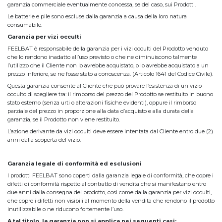
garanzia commerciale eventualmente concessa, se del caso, sui Prodotti.
Le batterie e pile sono escluse dalla garanzia a causa della loro natura
consumabile.
Garanzia per vizi occulti
FEELBAT è responsabile della garanzia per i vizi occulti del Prodotto venduto
che lo rendono inadatto all’uso previsto o che ne diminuiscono talmente
l’utilizzo che il Cliente non lo avrebbe acquistato, o lo avrebbe acquistato a un
prezzo inferiore, se ne fosse stato a conoscenza. (Articolo 1641 del Codice Civile).
Questa garanzia consente al Cliente che può provare l’esistenza di un vizio
occulto di scegliere tra: il rimborso del prezzo del Prodotto se restituito in buono
stato esterno (senza urti o alterazioni fisiche evidenti), oppure il rimborso
parziale del prezzo in proporzione alla data d’acquisto e alla durata della
garanzia, se il Prodotto non viene restituito.
L’azione derivante da vizi occulti deve essere intentata dal Cliente entro due (2)
anni dalla scoperta del vizio.
Garanzia legale di conformità ed esclusioni
I prodotti FEELBAT sono coperti dalla garanzia legale di conformità, che copre i
difetti di conformità rispetto al contratto di vendita che si manifestano entro
due anni dalla consegna del prodotto, così come dalla garanzia per vizi occulti,
che copre i difetti non visibili al momento della vendita che rendono il prodotto
inutilizzabile o ne riducono fortemente l’uso.
A tal titolo, la garanzia non si applica nei seguenti casi: