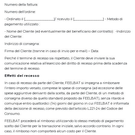
Numero della fattura:
Numero dell’ordine:
- Ordinato il [________________]/ ricevuto il [________________] - Metodo di
pagamento utilizzato :
- Nome del Cliente (ed eventualmente del beneficiario del contratto): -Indirizzo
del Cliente:
Indirizzo di consegna:
Firma del Cliente (tranne in caso di invio per e-mail) – Data:
Perché il termine di recesso sia rispettato, il Cliente deve inviare la sua
comunicazione relativa all’esercizio del diritto di recesso prima della scadenza
del termine di recesso.
Effetti del recesso
In caso di recesso da parte del Cliente, FEELBAT si impegna a rimborsare
l’intero importo versato, comprese le spese di consegna (ad eccezione delle
spese aggiuntive derivanti dalla scelta, da parte del Cliente, di un metodo di
consegna diverso da quello standard proposto da FEELBAT), senza ritardo e
comunque entro quattordici (14) giorni dal giorno in cui FEELBAT è informata
della decisione di recesso, come previsto dall’articolo L.221-24 del Codice del
Consumo.
FEELBAT procederà al rimborso utilizzando lo stesso metodo di pagamento
scelto dal Cliente per la transazione iniziale, salvo accordo contrario. In ogni
caso, il rimborso non comporterà alcun costo per il Cliente.