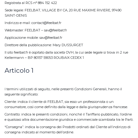
Registrata al RCS n° 884 152 422
Sede legale: FEELBAT, VILLAGE BY CA, 20 RUE MAXIME RIVIERE, 97490
SAINT-DENIS
Indirizzo e-mail: contact@feelbat.fr
Webmaster: FEELBAT – sav@feelbat.fr
Applicazione mobile: sav@feelbat.fr
Direttore della pubblicazione: Mary DUSSURGET
Il sito feelbat.fr è ospitato dalla società OVH, la cui sede legale si trova in 2 rue
Kellermann – BP 80157 59053 ROUBAIX CEDEX 1
Articolo 1
I termini utilizzati di seguito, nelle presenti Condizioni Generali, hanno il
seguente significato:
Cliente: indica il cliente di FEELBAT, sia esso un professionista o un
consumatore, così come definito dalla legge e dalla giurisprudenza francese.
Contratto: indica le presenti condizioni, nonché il Tariffario pubblicato, l’ordine
e qualsiasi altra documentazione giuridica e commerciale scambiata tra le Parti.
“Consegna”: indica la consegna dei Prodotti ordinati dal Cliente all’indirizzo di
consegna indicato al momento dell’ordine.