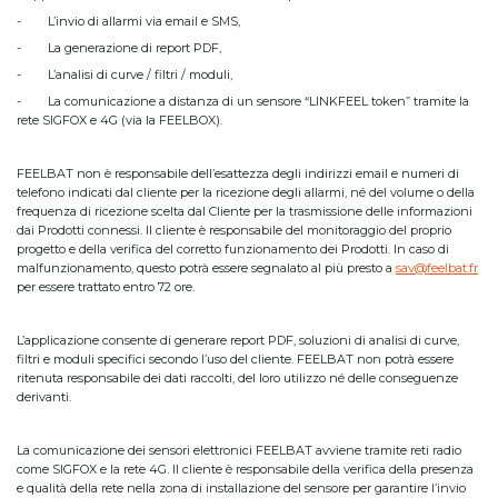
- L’invio di allarmi via email e SMS,
- La generazione di report PDF,
- L’analisi di curve / filtri / moduli,
- La comunicazione a distanza di un sensore “LINKFEEL token” tramite la
rete SIGFOX e 4G (via la FEELBOX).
FEELBAT non è responsabile dell’esattezza degli indirizzi email e numeri di
telefono indicati dal cliente per la ricezione degli allarmi, né del volume o della
frequenza di ricezione scelta dal Cliente per la trasmissione delle informazioni
dai Prodotti connessi. Il cliente è responsabile del monitoraggio del proprio
progetto e della verifica del corretto funzionamento dei Prodotti. In caso di
malfunzionamento, questo potrà essere segnalato al più presto a
sav@feelbat.fr
per essere trattato entro 72 ore.
L’applicazione consente di generare report PDF, soluzioni di analisi di curve,
filtri e moduli specifici secondo l’uso del cliente. FEELBAT non potrà essere
ritenuta responsabile dei dati raccolti, del loro utilizzo né delle conseguenze
derivanti.
La comunicazione dei sensori elettronici FEELBAT avviene tramite reti radio
come SIGFOX e la rete 4G. Il cliente è responsabile della verifica della presenza
e qualità della rete nella zona di installazione del sensore per garantire l’invio