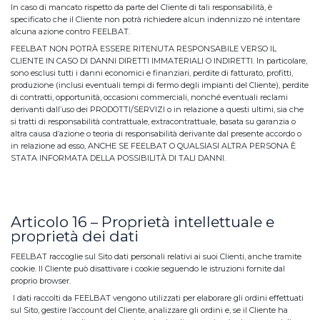
In caso di mancato rispetto da parte del Cliente di tali responsabilità, è
specificato che il Cliente non potrà richiedere alcun indennizzo né intentare
alcuna azione contro FEELBAT.
FEELBAT NON POTRÀ ESSERE RITENUTA RESPONSABILE VERSO IL
CLIENTE IN CASO DI DANNI DIRETTI IMMATERIALI O INDIRETTI. In particolare,
sono esclusi tutti i danni economici e finanziari, perdite di fatturato, profitti,
produzione (inclusi eventuali tempi di fermo degli impianti del Cliente), perdite
di contratti, opportunità, occasioni commerciali, nonché eventuali reclami
derivanti dall’uso dei PRODOTTI/SERVIZI o in relazione a questi ultimi, sia che
si tratti di responsabilità contrattuale, extracontrattuale, basata su garanzia o
altra causa d’azione o teoria di responsabilità derivante dal presente accordo o
in relazione ad esso, ANCHE SE FEELBAT O QUALSIASI ALTRA PERSONA È
STATA INFORMATA DELLA POSSIBILITÀ DI TALI DANNI.
Articolo 16 – Proprietà intellettuale e
proprietà dei dati
FEELBAT raccoglie sul Sito dati personali relativi ai suoi Clienti, anche tramite
cookie. Il Cliente può disattivare i cookie seguendo le istruzioni fornite dal
proprio browser.
I dati raccolti da FEELBAT vengono utilizzati per elaborare gli ordini effettuati
sul Sito, gestire l’account del Cliente, analizzare gli ordini e, se il Cliente ha