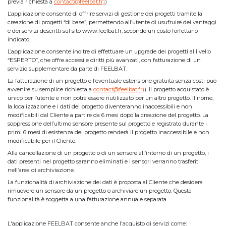
previa richiesta a
contact@feelbat.fr)
)
L’applicazione consente di offrire servizi di gestione dei progetti tramite la
creazione di progetti “di base”, permettendo all’utente di usufruire dei vantaggi
e dei servizi descritti sul sito www.feelbat.fr, secondo un costo forfettario
indicato.
L’applicazione consente inoltre di effettuare un upgrade dei progetti al livello
“ESPERTO”, che offre accessi e diritti più avanzati, con fatturazione di un
servizio supplementare da parte di FEELBAT.
La fatturazione di un progetto e l’eventuale estensione gratuita senza costi può
avvenire su semplice richiesta a
contact@feelbat.fr)
). Il progetto acquistato è
unico per l’utente e non potrà essere riutilizzato per un altro progetto. Il nome,
la localizzazione e i dati del progetto diventeranno inaccessibili e non
modificabili dal Cliente a partire da 6 mesi dopo la creazione del progetto. La
soppressione dell’ultimo sensore presente sul progetto e registrato durante i
primi 6 mesi di esistenza del progetto renderà il progetto inaccessibile e non
modificabile per il Cliente.
Alla cancellazione di un progetto o di un sensore all’interno di un progetto, i
dati presenti nel progetto saranno eliminati e i sensori verranno trasferiti
nell’area di archiviazione.
La funzionalità di archiviazione dei dati è proposta al Cliente che desidera
rimuovere un sensore da un progetto o archiviare un progetto. Questa
funzionalità è soggetta a una fatturazione annuale separata.
L'applicazione FEELBAT consente anche l'acquisto di servizi come: