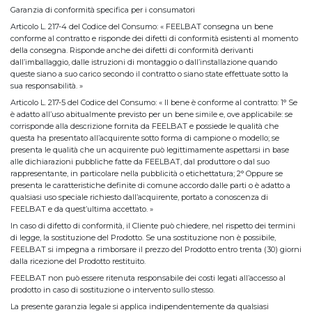
Garanzia di conformità specifica per i consumatori
Articolo L. 217-4 del Codice del Consumo: « FEELBAT consegna un bene
conforme al contratto e risponde dei difetti di conformità esistenti al momento
della consegna. Risponde anche dei difetti di conformità derivanti
dall’imballaggio, dalle istruzioni di montaggio o dall’installazione quando
queste siano a suo carico secondo il contratto o siano state effettuate sotto la
sua responsabilità. »
Articolo L. 217-5 del Codice del Consumo: « Il bene è conforme al contratto: 1° Se
è adatto all’uso abitualmente previsto per un bene simile e, ove applicabile: se
corrisponde alla descrizione fornita da FEELBAT e possiede le qualità che
questa ha presentato all’acquirente sotto forma di campione o modello; se
presenta le qualità che un acquirente può legittimamente aspettarsi in base
alle dichiarazioni pubbliche fatte da FEELBAT, dal produttore o dal suo
rappresentante, in particolare nella pubblicità o etichettatura; 2° Oppure se
presenta le caratteristiche definite di comune accordo dalle parti o è adatto a
qualsiasi uso speciale richiesto dall’acquirente, portato a conoscenza di
FEELBAT e da quest’ultima accettato. »
In caso di difetto di conformità, il Cliente può chiedere, nel rispetto dei termini
di legge, la sostituzione del Prodotto. Se una sostituzione non è possibile,
FEELBAT si impegna a rimborsare il prezzo del Prodotto entro trenta (30) giorni
dalla ricezione del Prodotto restituito.
FEELBAT non può essere ritenuta responsabile dei costi legati all’accesso al
prodotto in caso di sostituzione o intervento sullo stesso.
La presente garanzia legale si applica indipendentemente da qualsiasi