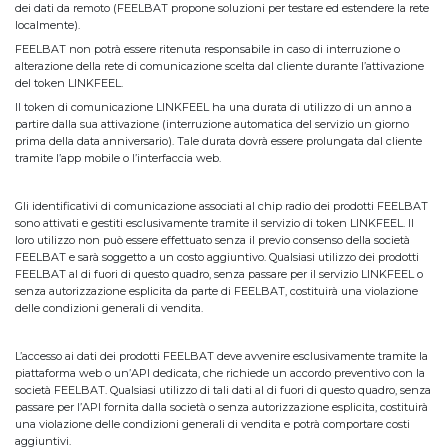
dei dati da remoto (FEELBAT propone soluzioni per testare ed estendere la rete
localmente).
FEELBAT non potrà essere ritenuta responsabile in caso di interruzione o
alterazione della rete di comunicazione scelta dal cliente durante l’attivazione
del token LINKFEEL.
Il token di comunicazione LINKFEEL ha una durata di utilizzo di un anno a
partire dalla sua attivazione (interruzione automatica del servizio un giorno
prima della data anniversario). Tale durata dovrà essere prolungata dal cliente
tramite l’app mobile o l’interfaccia web.
Gli identificativi di comunicazione associati al chip radio dei prodotti FEELBAT
sono attivati e gestiti esclusivamente tramite il servizio di token LINKFEEL. Il
loro utilizzo non può essere effettuato senza il previo consenso della società
FEELBAT e sarà soggetto a un costo aggiuntivo. Qualsiasi utilizzo dei prodotti
FEELBAT al di fuori di questo quadro, senza passare per il servizio LINKFEEL o
senza autorizzazione esplicita da parte di FEELBAT, costituirà una violazione
delle condizioni generali di vendita.
L’accesso ai dati dei prodotti FEELBAT deve avvenire esclusivamente tramite la
piattaforma web o un’API dedicata, che richiede un accordo preventivo con la
società FEELBAT. Qualsiasi utilizzo di tali dati al di fuori di questo quadro, senza
passare per l’API fornita dalla società o senza autorizzazione esplicita, costituirà
una violazione delle condizioni generali di vendita e potrà comportare costi
aggiuntivi.