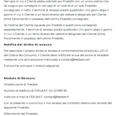
Nel caso in cui il Cliente abbia ordinato più Prodotti con un unico ordine che
dà luogo a più consegne (o nel caso di un ordine di un solo Prodotto
consegnato in lotti), il termine di recesso scadrà quattordici (14) giorni dopo il
giorno in cui il Cliente, o un terzo diverso dal vettore e designato dal Cliente,
entra fisicamente in possesso dell’ultimo Prodotto consegnato.
Se l’ordine del Cliente riguarda più Prodotti e questi sono consegnati
separatamente, il termine di recesso scadrà quattordici (14) giorni dopo il giorno
in cui il Cliente, o un terzo diverso dal vettore e designato dal Cliente, entra
fisicamente in possesso dell’ultimo Prodotto.
Notifica del diritto di recesso
Per esercitare il proprio diritto di recesso e conformemente all’articolo L.221-21
del Codice del Consumo, il Cliente deve notificare la sua decisione di recedere
mediante una dichiarazione indirizzata a contact@feelbat.com.
Può anche utilizzare il modulo seguente:
Modulo di Recesso
All’attenzione di: Feelbat
Numero di telefono di FEELBAT: 04 123 800 90
Indirizzo e-mail di FEELBAT: contact@feelbat.fr
Con la presente vi comunico il mio recesso dal contratto relativo alla vendita del
seguente Prodotto:
Riferimento del Prodotto: