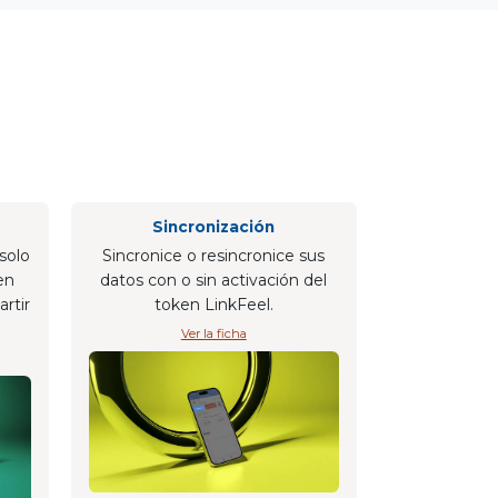
Sincronización
solo
Sincronice o resincronice sus
 en
datos con o sin activación del
rtir
token LinkFeel.
Ver la ficha