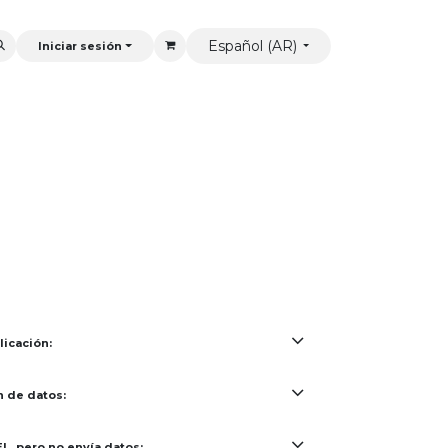
Español (AR)
Iniciar sesión
licación:
n de datos:
L, pero no envía datos: