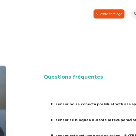
Consejos & noticias
Por cierto
Contactos
Socio
Nuestro catalogo
Questions fréquentes
El sensor no se conecta por Bluetooth a la ap
El sensor se bloquea durante la recuperació
El sensor está activado con un token LINKFEE